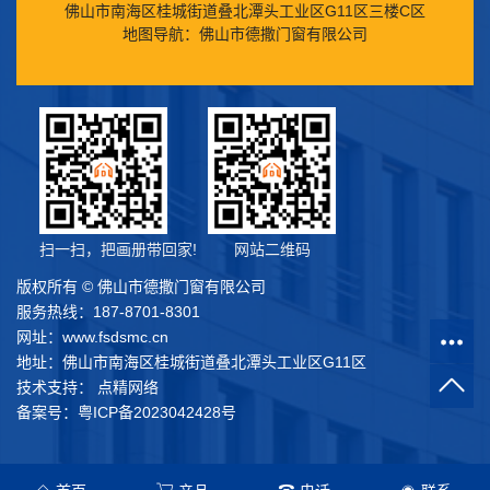
佛山市南海区桂城街道叠北潭头工业区G11区三楼C区
地图导航：佛山市德撒门窗有限公司
扫一扫，把画册带回家!
网站二维码
版权所有 © 佛山市德撒门窗有限公司
服务热线：187-8701-8301
网址：www.fsdsmc.cn
地址：佛山市南海区桂城街道叠北潭头工业区G11区
技术支持： 点精网络
备案号：粤ICP备2023042428号